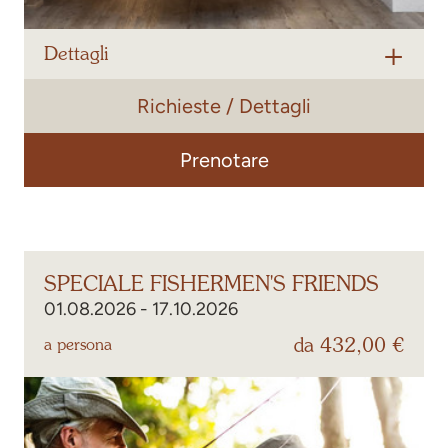
Dettagli
Richieste / Dettagli
Con il nostro
pacchetto wellness
, vi aspettano
3 giorni di
puro relax
– con
mezza pensione
e accesso completo
all’area benessere.
Prenotare
SPECIALE FISHERMEN'S FRIENDS
01.08.2026 - 17.10.2026
da 432,00 €
a persona