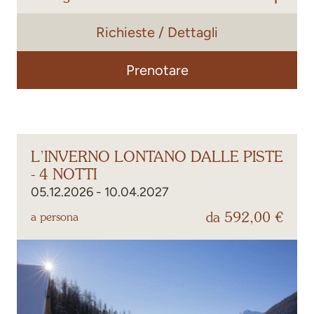
Richieste / Dettagli
A partire da un soggiorno di 4 notti
Aspettate con piacere l’apertura della stagione il
5 dicembre 2026
e vivete emozionanti giornate sulla
Prenotare
neve nella regione sciistica
Hochoetz-Kühtai
!
Prenotate subito e godetevi giornate spensierate sulle
piste perfettamente preparate delle Alpi Tirolesi.
L’INVERNO LONTANO DALLE PISTE
- 4 NOTTI
05.12.2026 - 10.04.2027
da 592,00 €
a persona