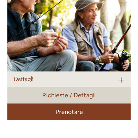
Dettagli
Richieste / Dettagli
Come nostro ospite e appassionato di pesca, avrete
accesso alle nostre
acque di pesca private
.
Per soggiorni di
almeno 3 notti
, riceverete
gratuitamente
Prenotare
la licenza di pesca
alla reception.