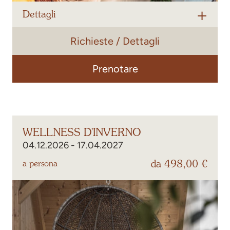
Dettagli
Richieste / Dettagli
Passeggiate nella natura dai colori vivaci, rilassatevi nella
nostra area wellness e visitate i mercatini contadini della
zona.
Prenotare
Passeggiando tra le bancarelle del
mercato di Oetz
o del
mercato contadino di Haiming
, sarete invitati a
gustare,
assaggiare e soffermarvi
.
WELLNESS D'INVERNO
04.12.2026 - 17.04.2027
da 498,00 €
a persona