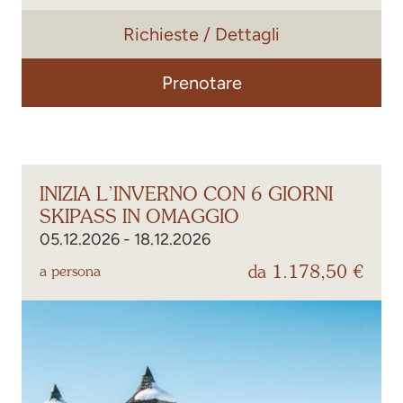
Richieste / Dettagli
Un'offerta incredibile per le famiglie con bambini piccoli
da noi al Posthotel Kassl in collaborazione con il
comprensorio sciistico Hochoetz!
Prenotare
I bambini nati nel 2021 o più piccoli soggiornano da noi
in hotel gratuitamente.
Periodo:
05. - 19.12.2026
09. - 23.01.2027
INIZIA L’INVERNO CON 6 GIORNI
​​​​​​​13. - 20.03.2027
SKIPASS IN OMAGGIO
05.12.2026 - 18.12.2026
da 1.178,50 €
a persona